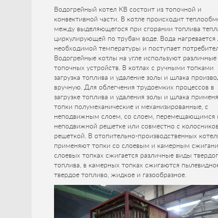
Водогрейный котел КВ состоит из топочной и
конвективной части. В котле происходит теплообм
между выделяющегося при сгорании топлива тепл
циркулирующей по трубам воде. Вода нагревается
необходимой температуры и поступает потребите
Водогрейные котлы на угле используют различные
топочных устройств. В котлах с ручными топками
загрузка топлива и удаление золы и шлака произв
вручную. Для облегчения трудоемких процессов в
загрузке топлива и удаления золы и шлака примен
топки полумеханические и механизированные, с
неподвижным слоем, со слоем, перемещающимся 
неподвижной решетке или совместно с колоснико
решеткой. В отопительно-производственных коте
применяют топки со слоевым и камерным сжигани
слоевых топках сжигается различные виды твердо
топлива, в камерных топках сжигаются пылевидно
твердое топливо, жидкое и газообразное.