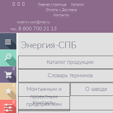
Главная страница
Каталог
Оплата и Доставка
Контакты
kotel-kv.com@mail.ru
8 800 700 21 13
Энергия-СПБ
Каталог продукции
0
Словарь терминов
0
Монтажным и
О заводе
проектным
Контакты
0
предприятиям