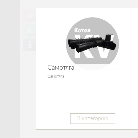
Самотяга
Самотяга
В категорию