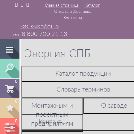
Главная страница
Каталог
Оплата и Доставка
Контакты
kotel-kv.com@mail.ru
8 800 700 21 13
Энергия-СПБ
Каталог продукции
0
Словарь терминов
0
Монтажным и
О заводе
проектным
Контакты
0
предприятиям