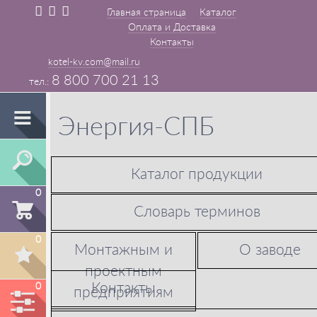
Главная страница
Каталог
Оплата и Доставка
Контакты
kotel-kv.com@mail.ru
8 800 700 21 13
Энергия-СПБ
Каталог продукции
0
Словарь терминов
0
Монтажным и
О заводе
проектным
Контакты
0
предприятиям