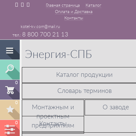
Главная страница
Каталог
Оплата и Доставка
Контакты
kotel-kv.com@mail.ru
8 800 700 21 13
Энергия-СПБ
Каталог продукции
0
Словарь терминов
0
Монтажным и
О заводе
проектным
Контакты
0
предприятиям