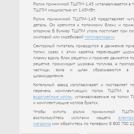
Ролик прижимной ТШПМ-1,45 устанавливается в т
ТШПМ мощностью от 1,45МВт.
Ролик прижимной ТШПМ-1,45 представляет чуг
деталь. Он крепится к топочному блоку и приж
опорную В бункер ТШПМ уголь поступает при п
скиповой или скребковой
топливоподачи
.
Секторный питатель приводится в движение при
топки, сразу с этим каретка перемещает шур
планку вдоль блок решетки и горючее движется п
решетке, происходит шуровка топлива, а прогор
частицы, зола и шлак сбрасываются в 
шлакоудаления.
Котельный завод изготавливает и поставляет п
перечень комплектующих топок ТШПМ, а 
водогрейные котлы
, устанавливаемые на топки 
и комплектующие котлов Братск.
Чтобы купить ролик прижимной ТШПМ-
воспользуйтесь услугами нашего
электро
магазина
или обратитесь по телефону 8 800 700 21