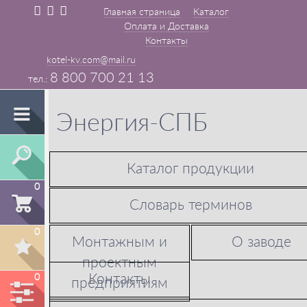
Главная страница
Каталог
Оплата и Доставка
Контакты
kotel-kv.com@mail.ru
8 800 700 21 13
Энергия-СПБ
Каталог продукции
0
Словарь терминов
0
Монтажным и
О заводе
проектным
Контакты
0
предприятиям