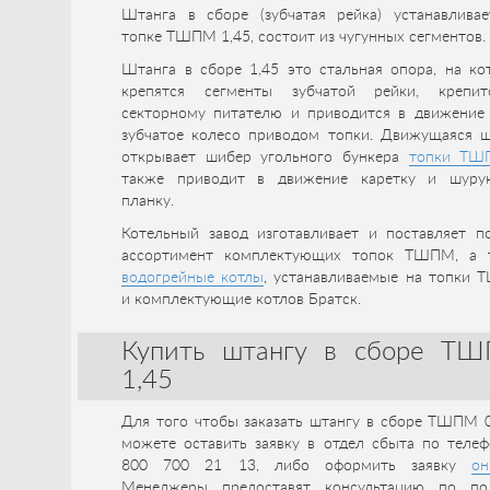
Штанга в сборе (зубчатая рейка) устанавливае
топке ТШПМ 1,45, состоит из чугунных сегментов.
Штанга в сборе 1,45 это стальная опора, на ко
крепятся сегменты зубчатой рейки, крепи
секторному питателю и приводится в движение 
зубчатое колесо приводом топки. Движущаяся ш
открывает шибер угольного бункера
топки ТШ
также приводит в движение каретку и шур
планку.
Котельный завод изготавливает и поставляет п
ассортимент комплектующих топок ТШПМ, а 
водогрейные котлы
, устанавливаемые на топки 
и комплектующие котлов Братск.
Купить штангу в сборе Т
1,45
Для того чтобы заказать штангу в сборе ТШПМ 0
можете оставить заявку в отдел сбыта по телеф
800 700 21 13, либо оформить заявку
он
Менеджеры предоставят консультацию по по