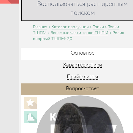
Воспользоваться расширенным
поиском
Главная
Каталог продукции
Топки
Топки
ТШПМ
Запасные части топки ТШПМ
Ролик
опорный ТШПМ-2,0
Основное
Характеристики
Прайс-листы
Вопрос-ответ