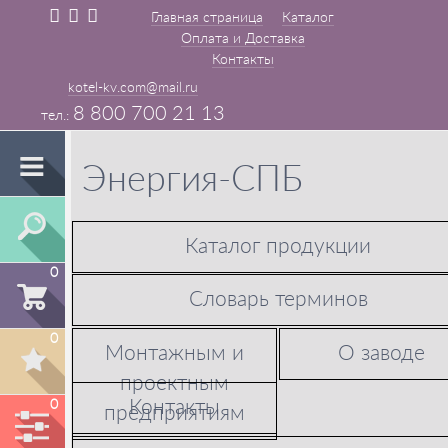
Главная страница
Каталог
Оплата и Доставка
Контакты
kotel-kv.com@mail.ru
8 800 700 21 13
Энергия-СПБ
Каталог продукции
0
Словарь терминов
0
Монтажным и
О заводе
проектным
Контакты
0
предприятиям