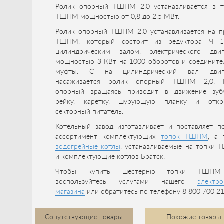
Ролик опорный ТШПМ 2,0 устанавливается в т
ТШПМ мощностью от 0,8 до 2,5 МВт.
Ролик опорный ТШПМ 2,0 устанавливается на п
ТШПМ, который состоит из редуктора Ч 
цилиндрическим валом, электрического двиг
мощностью 3 КВт на 1000 оборотов и соедините
муфты. С на цилиндрический вал двига
насаживается ролик опорный ТШПМ 2,0. 
опорный вращаясь приводит в движение зуб
рейку, каретку, шурующую планку и откр
секторный питатель.
Котельный завод изготавливает и поставляет п
ассортимент комплектующих
топок ТШПМ
, а 
водогрейные котлы
, устанавливаемые на топки 
и комплектующие котлов Братск.
Чтобы купить шестерню топки ТШПМ
воспользуйтесь услугами нашего
электро
магазина
или обратитесь по телефону 8 800 700 21
Сопутствующие товары
Похожие товары