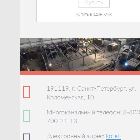
Купить
Купить в один клик
191119, г. Санкт-Петербург, ул.
Коломенская, 10
Многоканальный телефон: 8-800
700-21-13
Электронный адрес:
kotel-