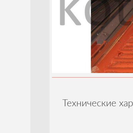
Планка ТШПМ
Технические ха