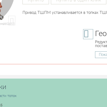
Привод ТШПМ устанавливается в топках ТШП
Ге
Редук
постав
Пока
ки
асти топок
кБ