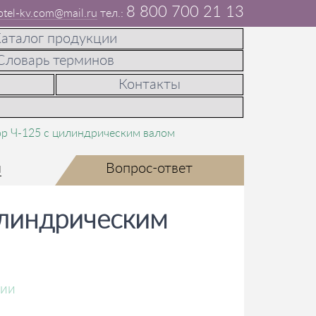
8 800 700 21 13
otel-kv.com@mail.ru
аталог продукции
Словарь терминов
Контакты
р Ч-125 с цилиндрическим валом
ы
Вопрос-ответ
илиндрическим
чии