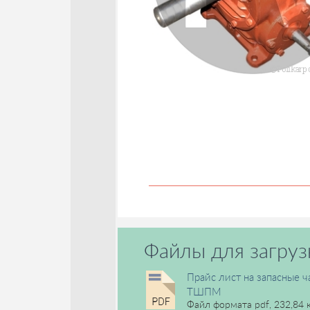
Файлы для загруз
Прайс лист на запасные ч
ТШПМ
Файл формата pdf, 232,84 