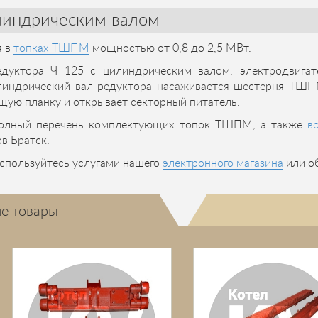
линдрическим валом
я в
топках ТШПМ
мощностью от 0,8 до 2,5 МВт.
уктора Ч 125 с цилиндрическим валом, электродвига
линдрический вал редуктора насаживается шестерня ТШП
ющую планку и открывает секторный питатель.
 полный перечень комплектующих топок ТШПМ, а также
в
в Братск.
пользуйтесь услугами нашего
электронного магазина
или об
е товары