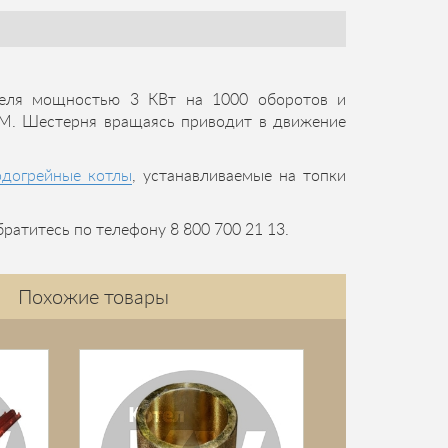
теля мощностью 3 КВт на 1000 оборотов и
М. Шестерня вращаясь приводит в движение
одогрейные котлы
, устанавливаемые на топки
ратитесь по телефону 8 800 700 21 13.
Похожие товары
Сегмент з
рейки ТШ
Сегмент зубча
ТШПМ