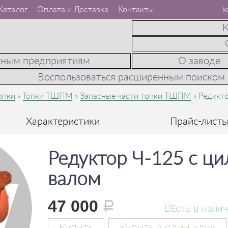
Каталог
Оплата и Доставка
Контакты
k
К
тным предприятиям
О заводе
Воспользоваться расширенным поиском
опки
Топки ТШПМ
Запасные части топки ТШПМ
Редукто
Характеристики
Прайс-лист
Редуктор Ч-125 с ц
валом
47 000
руб.
Есть в нали
Купить
Купить в один клик