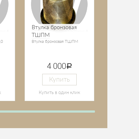
2 0
Куп
Втулка бронзовая
ТШПМ
Купить в 
,0
Втулка бронзовая ТШПМ
4 000
руб.
Купить
к
Купить в один клик