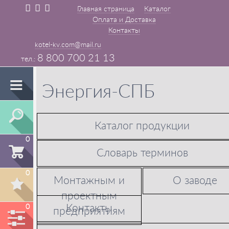
Главная страница
Каталог
Оплата и Доставка
Контакты
kotel-kv.com@mail.ru
8 800 700 21 13
Энергия-СПБ
Каталог продукции
0
Словарь терминов
0
Монтажным и
О заводе
проектным
Контакты
0
предприятиям