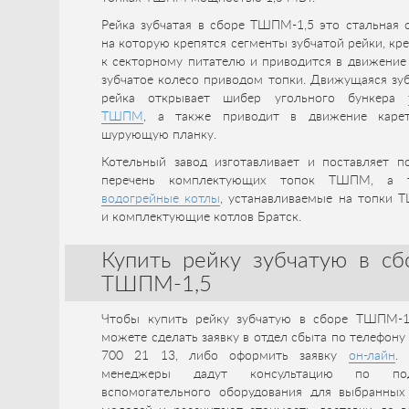
Рейка зубчатая в сборе ТШПМ-1,5 это стальная 
на которую крепятся сегменты зубчатой рейки, кр
к секторному питателю и приводится в движение
зубчатое колесо приводом топки. Движущаяся зу
рейка открывает шибер угольного бункера
ТШПМ
, а также приводит в движение каре
шурующую планку.
Котельный завод изготавливает и поставляет п
перечень комплектующих топок ТШПМ, а 
водогрейные котлы
, устанавливаемые на топки 
и комплектующие котлов Братск.
Купить рейку зубчатую в сб
ТШПМ-1,5
Чтобы купить рейку зубчатую в сборе ТШПМ-1
можете сделать заявку в отдел сбыта по телефону
700 21 13, либо оформить заявку
он-лайн
.
менеджеры дадут консультацию по под
вспомогательного оборудования для выбранных