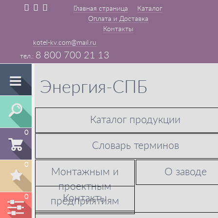
Главная страница
Каталог
Оплата и Доставка
Контакты
kotel-kv.com@mail.ru
8 800 700 21 13
Энергия-СПБ
Каталог продукции
0
Словарь терминов
0
Монтажным и
О заводе
проектным
Контакты
0
предприятиям