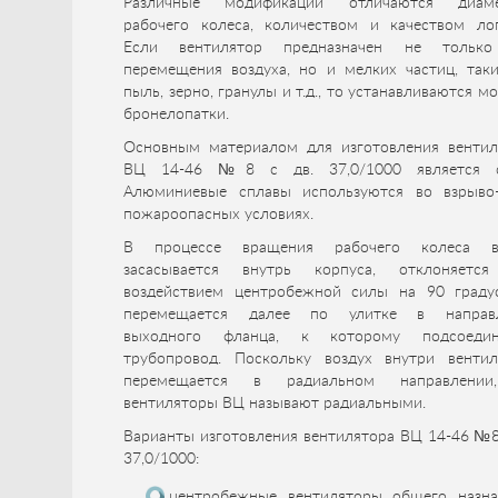
Различные модификации отличаются диам
рабочего колеса, количеством и качеством лоп
Если вентилятор предназначен не тольк
перемещения воздуха, но и мелких частиц, таки
пыль, зерно, гранулы и т.д., то устанавливаются 
бронелопатки.
Основным материалом для изготовления вентил
ВЦ 14-46 №8 с дв. 37,0/1000 является с
Алюминиевые сплавы используются во взрыво
пожароопасных условиях.
В процессе вращения рабочего колеса в
засасывается внутрь корпуса, отклоняетс
воздействием центробежной силы на 90 граду
перемещается далее по улитке в направ
выходного фланца, к которому подсоедин
трубопровод. Поскольку воздух внутри вентил
перемещается в радиальном направлени
вентиляторы ВЦ называют радиальными.
Варианты изготовления вентилятора ВЦ 14-46 №8
37,0/1000:
центробежные вентиляторы общего назна