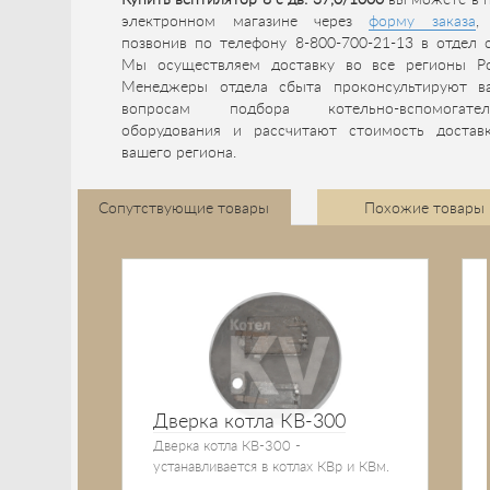
Купить вентилятор 8 с дв. 37,0/1000
вы можете в 
электронном магазине через
форму заказа
,
позвонив по телефону 8-800-700-21-13 в отдел 
Мы осуществляем доставку во все регионы Ро
Менеджеры отдела сбыта проконсультируют в
вопросам подбора котельно-вспомогател
оборудования и рассчитают стоимость достав
вашего региона.
Сопутствующие товары
Похожие товары
Дверка котла КВ-300
Дверка котла КВ-300 -
устанавливается в котлах КВр и КВм.