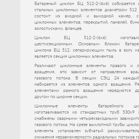
Батареный циклон БЦ 512-2-(6x6) собирается 
стальных циклонных элементов диаметром 512
состоит из входной и выходной камер, с
циклонных элементов, перекрытий, панелей, бун
золоспусками, фланцев.
Циклон БЦ 512-2-(6x6) изготавли
шестисекционным. Основным блоком батаре
циклона БЦ 512, сепарирующим пыль в золу из 
является секция циклонных элементов.
Различают циклонные элементы правого и л
вращения, это зависит от направления вра
газового потока. В секции СЭЦ 24 кажды
набирается из элементов одного вращения. Р
элементами разного вращения чередуются д
другом по ширине секции.
Циклонные элементы батарейного цик
изготавливаются из стандартных труб 530х9
снабжены сварными четырехзаходными завихрит
газового потока. На срезе выхлопной трубы цикл
элемента установлен зубчатый раскручивател
снижения неравномерности радиальных потоков га