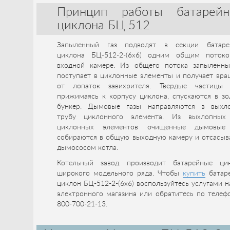
Принцип работы батарейн
циклона БЦ 512
Запыленный газ подводят в секции батаре
циклона БЦ-512-2-(6x6) одним общим поток
входной камере. Из общего потока запыленны
поступает в циклонные элементы и получает вра
от лопаток завихрителя. Твердые частицы 
прижимаясь к корпусу циклона, спускаются в зо
бункер. Дымовые газы направляются в выхл
трубу циклонного элемента. Из выхлопных
циклонных элементов очищенные дымовые
собираются в общую выходную камеру и отсасыв
дымососом котла.
Котельный завод производит батарейные ци
широкого модельного ряда. Чтобы
купить
батар
циклон БЦ-512-2-(6x6) воспользуйтесь услугами 
электронного магазина или обратитесь по телеф
800-700-21-13.