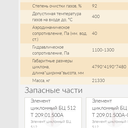
Степень очистки газов, %
92
Допустимая температура
400
газов на входе до, °С
Аэродинамическое
сопротивление, Па (мм. вод.
40
ст.)
Гидравлическое
1100-1300
сопротивление, Па
Габаритные размеры
циклона,
4790*4190*7480
длина*ширина*высота, мм
Масса, кг
21330
Запасные части
Элемент
Элемент
циклонный БЦ 512
циклонный БЦ
Т 209.01.500А
Т 209.01.500А-
Элемент циклонный БЦ
Элемент циклонный
512
512