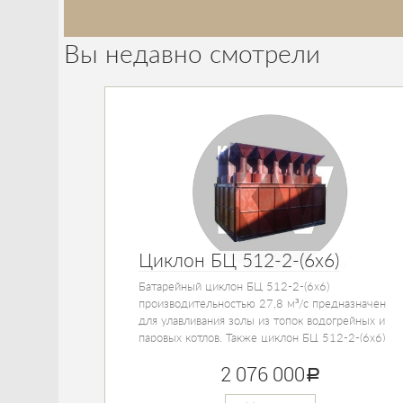
Вы недавно смотрели
Циклон БЦ 512-2-(6x6)
Батарейный циклон БЦ 512-2-(6x6)
производительностью 27,8 м³/с предназначен
для улавливания золы из топок водогрейных и
паровых котлов. Также циклон БЦ 512-2-(6x6)
применяется при работе котлов на многозольных
2 076 000
руб.
топливах.