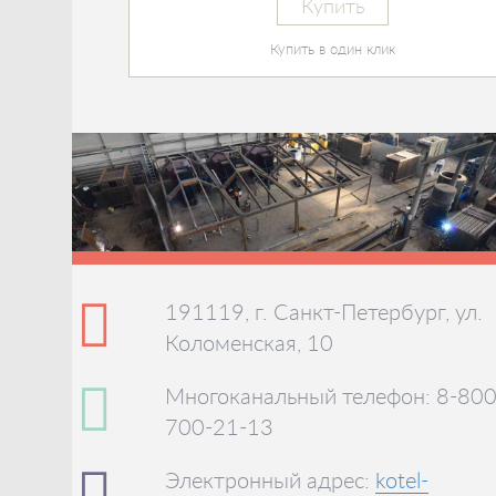
Купить
Купить в один клик
191119, г. Санкт-Петербург, ул.
Коломенская, 10
Многоканальный телефон: 8-800
700-21-13
Электронный адрес:
kotel-