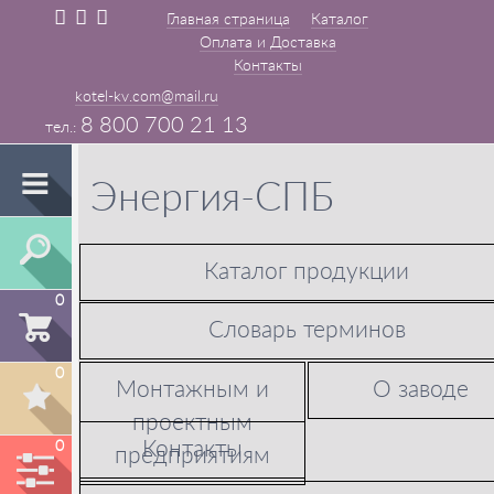
Главная страница
Каталог
Оплата и Доставка
Контакты
kotel-kv.com@mail.ru
8 800 700 21 13
Энергия-СПБ
Каталог продукции
0
Словарь терминов
0
Монтажным и
О заводе
проектным
Контакты
0
предприятиям