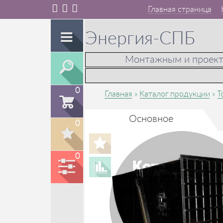
Главная страница
Энергия-СПБ
Монтажным и проек
0
Главная
Каталог продукции
Т
Основное
0
0