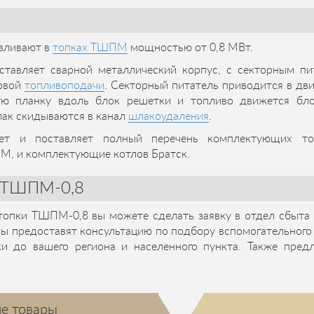
вливают в
топках ТШПМ
мощностью от 0,8 МВт.
тавляет сварной металлический корпус, с секторным пи
овой
топливоподачи
. Секторный питатель приводится в дв
ю планку вдоль блок решетки и топливо движется блок
лак скидываются в канал
шлакоудаления
.
вает и поставляет полный перечень комплектующих
М, и комплектующие котлов Братск.
и ТШПМ-0,8
 топки ТШПМ-0,8 вы можете сделать заявку в отдел сбыта 
ы предоставят консультацию по подбору вспомогательного
ки до вашего региона и населенного пункта. Также пред
е товары