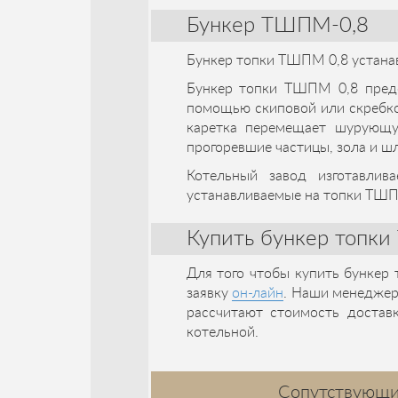
Бункер ТШПМ-0,8
Бункер топки ТШПМ 0,8 устана
Бункер топки ТШПМ 0,8 предс
помощью скиповой или скребк
каретка перемещает шурующу
прогоревшие частицы, зола и ш
Котельный завод изготавли
устанавливаемые на топки ТШП
Купить бункер топк
Для того чтобы купить бункер
заявку
он-лайн
. Наши менеджер
рассчитают стоимость достав
котельной.
Сопутствующи