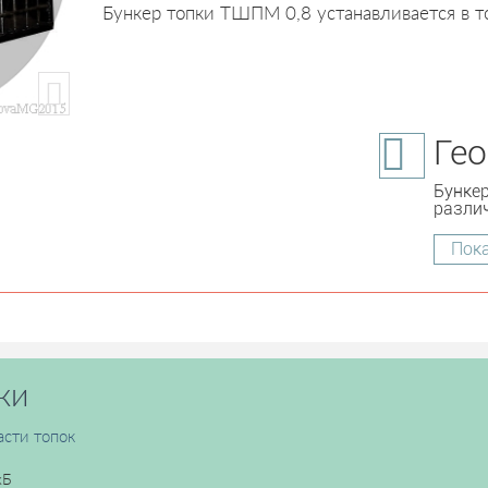
Бункер топки ТШПМ 0,8 устанавливается в 
Ге
Бунке
разли
Пока
ки
асти топок
кБ