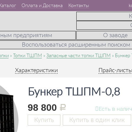
Каталог
Оплата и Доставка
Контакты
k
К
тным предприятиям
О заводе
Воспользоваться расширенным поиском
опки
Топки ТШПМ
Запасные части топки ТШПМ
Бункер
Характеристики
Прайс-лист
Бункер ТШПМ-0,8
98 800
руб.
Есть в нали
Купить
Купить в один клик