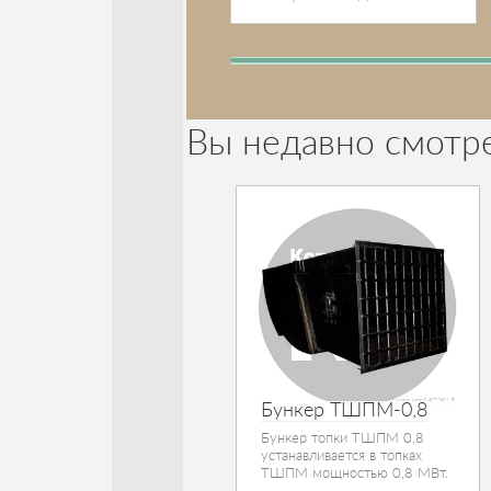
Вы недавно смотр
Бункер ТШПМ-0,8
Бункер топки ТШПМ 0,8
устанавливается в топках
ТШПМ мощностью 0,8 МВт.