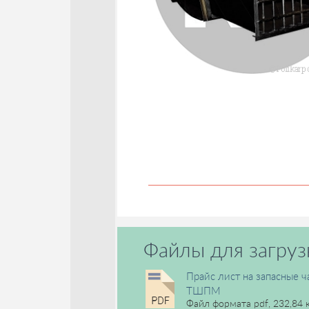
Файлы для загруз
Прайс лист на запасные ч
ТШПМ
Файл формата pdf, 232,84 