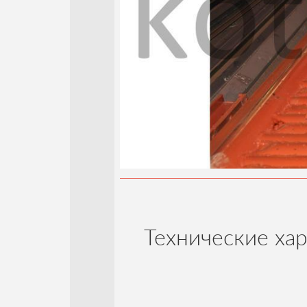
Планка ТШПМ
Технические ха